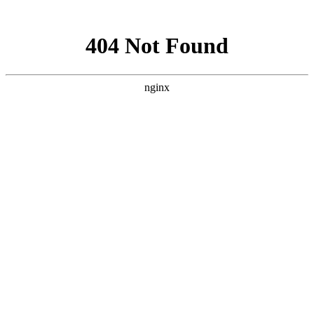
网站地图
网站地图
首页
客服电话：18992247989
全屋定制
工厂地址：陕西省榆林市榆阳区芹河乡马家峁村二组
实木家具
门店地址：榆林市文化南路大明宫建材家居钻石店4
品牌故事
门店地址：富康路与航宇路十字路口交汇处九边名木
新闻资讯
联系我们
图册详情
江苏常熟琴湖一号
详情介绍
上一个：
北京金源
下一个：
宁波慈溪御园