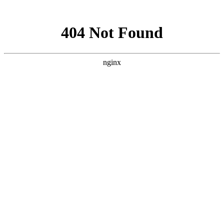
网站地图
网站地图
首页
客服电话：18992247989
全屋定制
工厂地址：陕西省榆林市榆阳区芹河乡马家峁村二组
实木家具
门店地址：榆林市文化南路大明宫建材家居钻石店4
品牌故事
门店地址：富康路与航宇路十字路口交汇处九边名木
新闻资讯
联系我们
图册详情
实木床
详情介绍
上一个：
鞋柜
下一个：
儿童高低床