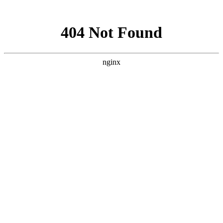
网站地图
网站地图
首页
客服电话：18992247989
全屋定制
工厂地址：陕西省榆林市榆阳区芹河乡马家峁村二组
实木家具
门店地址：榆林市文化南路大明宫建材家居钻石店4
品牌故事
门店地址：富康路与航宇路十字路口交汇处九边名木
新闻资讯
联系我们
图册详情
电视柜
详情介绍
上一个：
鞋柜
下一个：
餐边柜