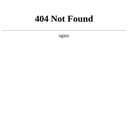
网站地图
网站地图
首页
客服电话：18992247989
全屋定制
工厂地址：陕西省榆林市榆阳区芹河乡马家峁村二组
实木家具
门店地址：榆林市文化南路大明宫建材家居钻石店4
品牌故事
门店地址：富康路与航宇路十字路口交汇处九边名木
新闻资讯
联系我们
图册详情
电视柜
详情介绍
上一个：
沙发
手机版
|